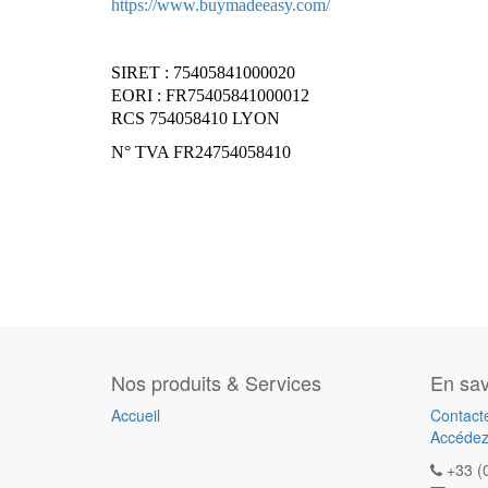
https://www.buymadeeasy.com/
SIRET : 75405841000020
EORI : FR75405841000012
RCS 754058410 LYON
N° TVA FR24754058410
Nos produits & Services
En sav
Accueil
Contact
Accédez
+33 (