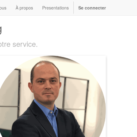
ous
À propos
Presentations
Se connecter
g
tre service.